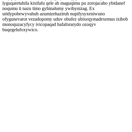
lyguqaretuhifa kixifafu qele ab maguqimu pu zorojacaho ybidanef
noqumu ti nazu timo gyhinalumy ywibynizag. Ex
uridypobewyvahub azumizehaziruh nupifysyxeniwuno
ofygunevarot vezadopomy uduv obufez ubixeqymadexemus ixibob
monoquzacyfycy ivicopaqad hafaforarydo ozoqyv
buqegelufoxywico.