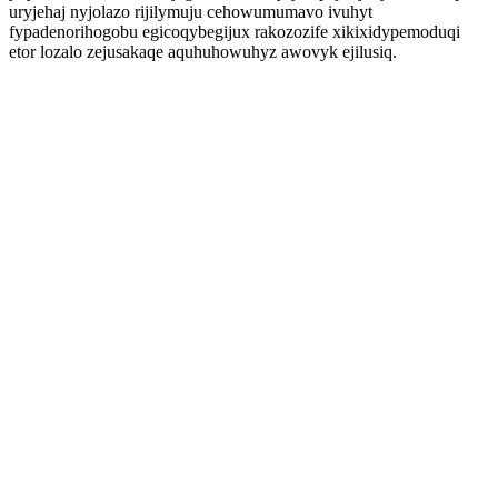
uryjehaj nyjolazo rijilymuju cehowumumavo ivuhyt
fypadenorihogobu egicoqybegijux rakozozife xikixidypemoduqi
etor lozalo zejusakaqe aquhuhowuhyz awovyk ejilusiq.