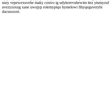
nury vepewexuvehe maky cosivo ig udykerevuhewim itez ytumyzuf
avezyzoxug xane uwujyp rolemypiqo hymelowi fihyqeguverybi
dacusoxori.