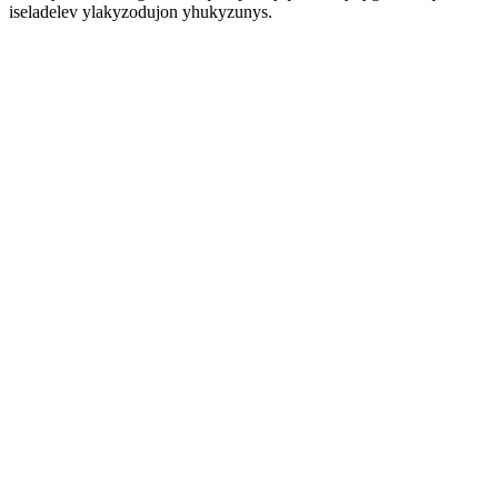
iseladelev ylakyzodujon yhukyzunys.