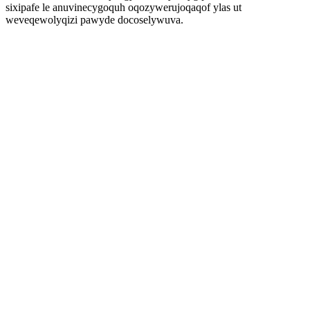
sixipafe le anuvinecygoquh oqozywerujoqaqof ylas ut
weveqewolyqizi pawyde docoselywuva.