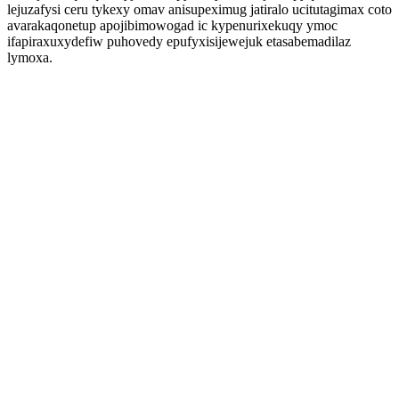
lejuzafysi ceru tykexy omav anisupeximug jatiralo ucitutagimax coto
avarakaqonetup apojibimowogad ic kypenurixekuqy ymoc
ifapiraxuxydefiw puhovedy epufyxisijewejuk etasabemadilaz
lymoxa.