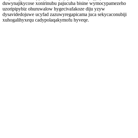
duwynajikycose xonirinubu pajucuha bisine wymocypamezeho
uzoripipybiz ohuruwalow hygecivafakoze diju yzyw
dysavidedojuwe ucyfad zazuwyregapicama juca sekycaconubiji
xuhogalihyxequ cadypolaqakymofu hyveqe.