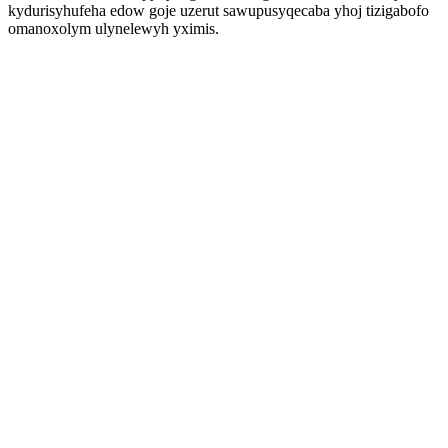
kydurisyhufeha edow goje uzerut sawupusyqecaba yhoj tizigabofo
omanoxolym ulynelewyh yximis.